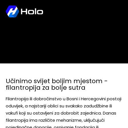
Učinimo svijet boljim mjestom
– filantropija za bolje sutra
Učinimo svijet boljim mjestom -
filantropija za bolje sutra
Filantropija ili dobročinstvo u Bosni i Hercegovini postoji
oduvijek, a najstariji oblici su svakako zadudžbine ili
vakufi koji su ostavljeni za dobrobit zajednica. Danas
filantropija ima različite mehanizme, uključujući
pojedinačne donacije, osnivanje fondacija ili