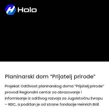
Snimanje emisije o
planinarskom domu “Prijatelj
prirode”
Planinarski dom “Prijatelj prirode”
Projekat Održivost planinarskog doma “Prijatelj prirode”
provodi Regionalni centar za obrazovanje i
informisanje iz održivog razvoja za Jugoistočnu Evropu
– REIC, a podržan je od strane fondacije Heinrich Böll.