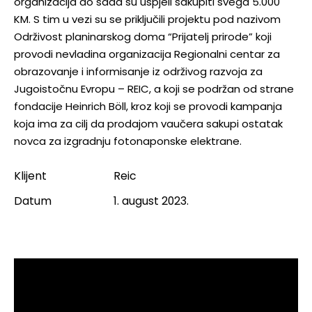
organizacija do sada su uspjeli sakupiti svega 5.000
KM. S tim u vezi su se priključili projektu pod nazivom
Održivost planinarskog doma “Prijatelj prirode” koji
provodi nevladina organizacija Regionalni centar za
obrazovanje i informisanje iz održivog razvoja za
Jugoistočnu Evropu – REIC, a koji se podržan od strane
fondacije Heinrich Böll, kroz koji se provodi kampanja
koja ima za cilj da prodajom vaučera sakupi ostatak
novca za izgradnju fotonaponske elektrane.
Klijent
Reic
Datum
1. august 2023.